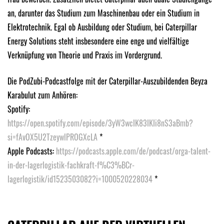
an, darunter das Studium zum Maschinenbau oder ein Studium in
Elektrotechnik. Egal ob Ausbildung oder Studium, bei Caterpillar
Energy Solutions steht insbesondere eine enge und vielfältige
Verknüpfung von Theorie und Praxis im Vordergrund.
Die PodZubi-Podcastfolge mit der Caterpillar-Auszubildenden Beyza
Karabulut zum Anhören:
Spotify:
https://open.spotify.com/episode/3yW3wcIK83IKIi8nS3aBmb?
si=fAvOX5U2TzeywlPROGXcLA
*
Apple Podcasts:
https://podcasts.apple.com/de/podcast/orga-talent-
in-der-lagerlogistik-fachkraft-f%C3%BCr-
lagerlogistik/id1523503082?i=1000520228034
*