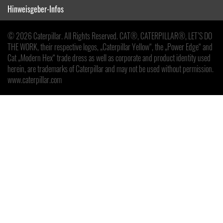
Hinweisgeber-Infos
© 2026 Caterpillar. All Rights Reserved. CAT®, CATERPILLAR®, LET’S DO
THE WORK, their respective logos, „Caterpillar Yellow“, the „Power Edge“ and
Cat „Modern Hex“ trade dress as well as corporate and product identity used
herein, are trademarks of Caterpillar and may not be used without permission.
www.caterpillar.com