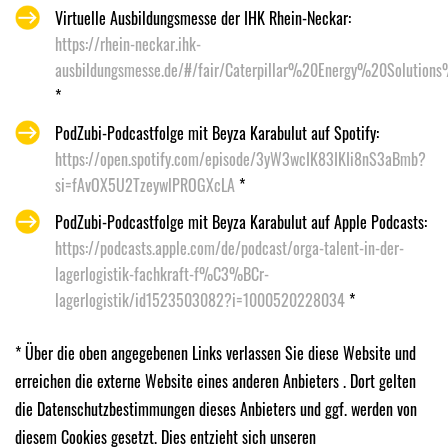
Virtuelle Ausbildungsmesse der IHK Rhein-Neckar:
https://rhein-neckar.ihk-
ausbildungsmesse.de/#/fair/Caterpillar%20Energy%20Solution
*
PodZubi-Podcastfolge mit Beyza Karabulut auf Spotify:
https://open.spotify.com/episode/3yW3wcIK83IKIi8nS3aBmb?
si=fAvOX5U2TzeywlPROGXcLA
*
PodZubi-Podcastfolge mit Beyza Karabulut auf Apple Podcasts:
https://podcasts.apple.com/de/podcast/orga-talent-in-der-
lagerlogistik-fachkraft-f%C3%BCr-
lagerlogistik/id1523503082?i=1000520228034
*
* Über die oben angegebenen Links verlassen Sie diese Website und
erreichen die externe Website eines anderen Anbieters . Dort gelten
die Datenschutzbestimmungen dieses Anbieters und ggf. werden von
diesem Cookies gesetzt. Dies entzieht sich unseren