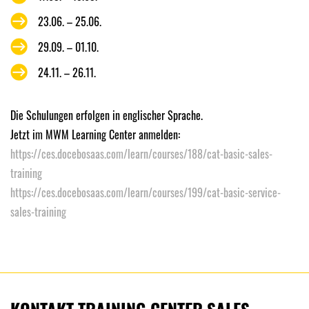
23.06. – 25.06.
29.09. – 01.10.
24.11. – 26.11.
Die Schulungen erfolgen in englischer Sprache.
Jetzt im MWM Learning Center anmelden:
https://ces.docebosaas.com/learn/courses/188/cat-basic-sales-
training
https://ces.docebosaas.com/learn/courses/199/cat-basic-service-
sales-training