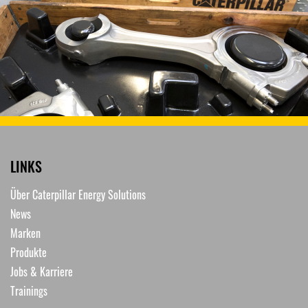
LINKS
Über Caterpillar Energy Solutions
News
Marken
Produkte
Jobs & Karriere
Trainings