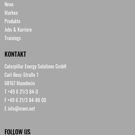
News
Marken
Produkte
Jobs & Karriere
Trainings
KONTAKT
Caterpillar Energy Solutions GmbH
Carl-Benz-Straße 1
68167 Mannheim
T +49 6 21/3 84-0
F +49 6 21/3 84-88 00
E
info@mwm.net
FOLLOW US