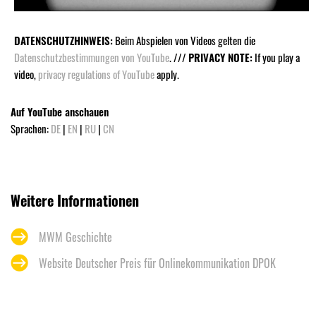
DATENSCHUTZHINWEIS:
Beim Abspielen von Videos gelten die
Datenschutzbestimmungen von YouTube
. ///
PRIVACY NOTE:
If you play a
video,
privacy regulations of YouTube
apply.
Auf YouTube anschauen
Sprachen:
DE
|
EN
|
RU
|
CN
Weitere Informationen
MWM Geschichte
Website Deutscher Preis für Onlinekommunikation DPOK