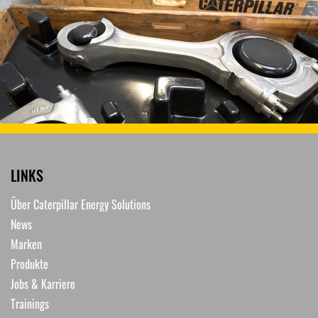
LINKS
Über Caterpillar Energy Solutions
News
Marken
Produkte
Jobs & Karriere
Trainings