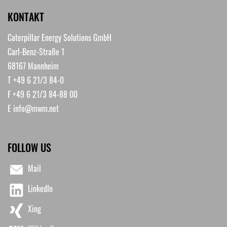
KONTAKT
Caterpillar Energy Solutions GmbH
Carl-Benz-Straße 1
68167 Mannheim
T +49 6 21/3 84-0
F +49 6 21/3 84-88 00
E
info@mwm.net
FOLLOW US
Mail
LinkedIn
Xing