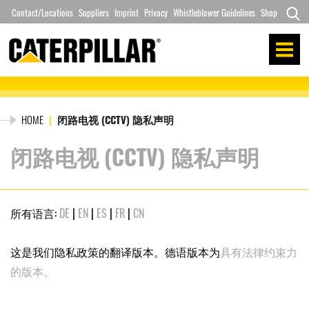
Skip
Contact/Locations
Suppliers
Imprint
Privacy
Whistleblower Guidelines
Shop
to
Search
content
for:
HOME
|
闭路电视 (CCTV) 隐私声明
闭路电视 (CCTV) 隐私声明
所有语言:
DE
|
EN
|
ES
|
FR
|
CN
这是我们隐私政策的翻译版本。德语版本为
具有法律约束力
的版本。